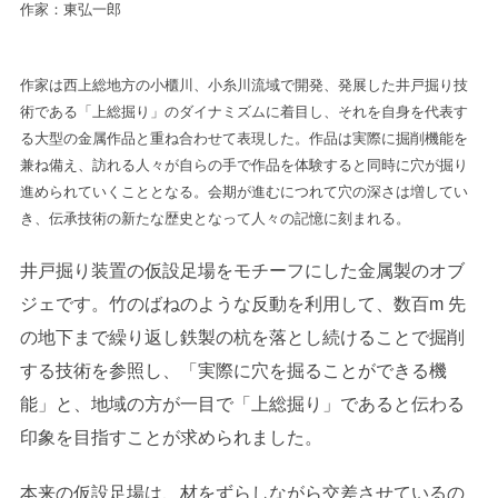
作家：東弘一郎
作家は西上総地方の小櫃川、小糸川流域で開発、発展した井戸掘り技
術である「上総掘り」のダイナミズムに着目し、それを自身を代表す
る大型の金属作品と重ね合わせて表現した。作品は実際に掘削機能を
兼ね備え、訪れる人々が自らの手で作品を体験すると同時に穴が掘り
進められていくこととなる。会期が進むにつれて穴の深さは増してい
き、伝承技術の新たな歴史となって人々の記憶に刻まれる。
井戸掘り装置の仮設足場をモチーフにした金属製のオブ
ジェです。竹のばねのような反動を利用して、数百m 先
の地下まで繰り返し鉄製の杭を落とし続けることで掘削
する技術を参照し、「実際に穴を掘ることができる機
能」と、地域の方が一目で「上総掘り」であると伝わる
印象を目指すことが求められました。
本来の仮設足場は、材をずらしながら交差させているの