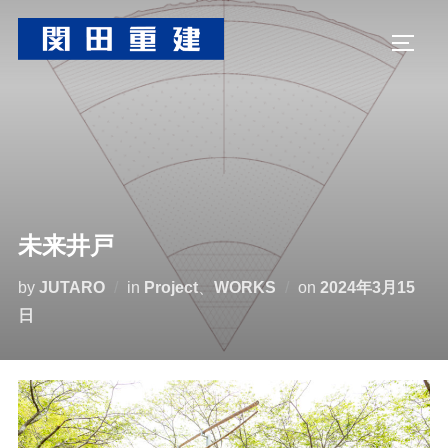
コ
ン
サイド
テ
ン
ツ
へ
ス
キ
ッ
未来井戸
プ
投
by
JUTARO
in
Project
、
WORKS
on
2024年3月15
稿
日
日: