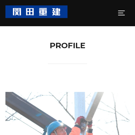
コ
ン
サイド
テ
ン
ツ
PROFILE
へ
ス
キ
ッ
プ