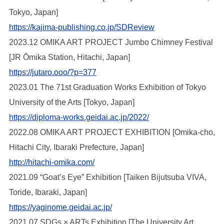
Tokyo, Japan]
https://kajima-publishing.co.jp/SDReview
2023.12 OMIKA ART PROJECT Jumbo Chimney Festival
[JR Ōmika Station, Hitachi, Japan]
https://jutaro.ooo/?p=377
2023.01 The 71st Graduation Works Exhibition of Tokyo
University of the Arts [Tokyo, Japan]
https://diploma-works.geidai.ac.jp/2022/
2022.08 OMIKA ART PROJECT EXHIBITION [Omika-cho,
Hitachi City, Ibaraki Prefecture, Japan]
http://hitachi-omika.com/
2021.09 “Goat’s Eye” Exhibition [Taiken Bijutsuba VIVA,
Toride, Ibaraki, Japan]
https://yaginome.geidai.ac.jp/
2021.07 SDGs × ARTs Exhibition [The University Art