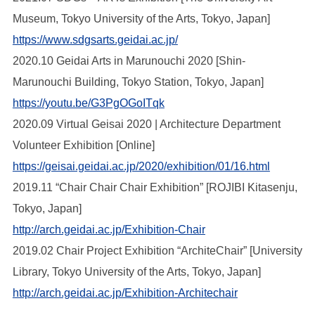
Museum, Tokyo University of the Arts, Tokyo, Japan]
https://www.sdgsarts.geidai.ac.jp/
2020.10 Geidai Arts in Marunouchi 2020 [Shin-
Marunouchi Building, Tokyo Station, Tokyo, Japan]
https://youtu.be/G3PgOGoITqk
2020.09 Virtual Geisai 2020 | Architecture Department
Volunteer Exhibition [Online]
https://geisai.geidai.ac.jp/2020/exhibition/01/16.html
2019.11 “Chair Chair Chair Exhibition” [ROJIBI Kitasenju,
Tokyo, Japan]
http://arch.geidai.ac.jp/Exhibition-Chair
2019.02 Chair Project Exhibition “ArchiteChair” [University
Library, Tokyo University of the Arts, Tokyo, Japan]
http://arch.geidai.ac.jp/Exhibition-Architechair