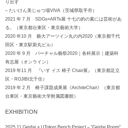
り出す
– たいけん美じゅつ場VIVA（茨城県取手市）
2021 年 7 月 SDGs×ARTs展 十七の的の素には芸術があ
る。（東京都台東区・東京藝術大学）
2020 年10 月 藝大アーツイン丸の内2020（東京都千代
田区・東京駅新丸ビル）
2020 年 9 月 バーチャル藝祭2020｜各科展示｜建築科
有志展（オンライン）
2019 年11 月 『いす イス 椅子 Chair展』（東京都足立
区・ROJIBI北千住）
2019 年 2 月 椅子課題成果展《ArchiteChair》（東京都
台東区・東京藝術大学附属図書館）
EXHIBITION
2025.11 Geidai × UTokyo Bench Project – “Geidai Room”