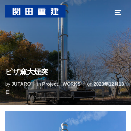
コ
ン
サイド
テ
ン
ツ
へ
ス
キ
ッ
ピザ窯大煙突
プ
投
by
JUTARO
in
Project
、
WORKS
on
2023年12月13
稿
日
日: