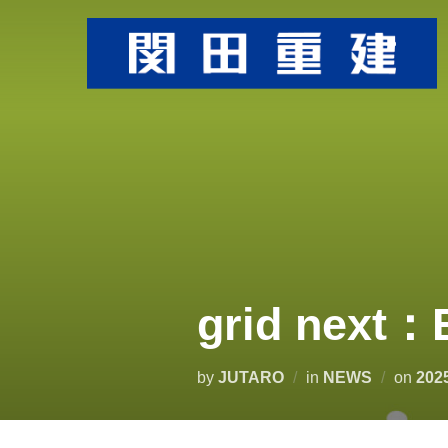
コ
ン
テ
ン
ツ
へ
ス
キ
ッ
プ
grid next：
投
by
JUTARO
in
NEWS
on
20
稿
日: