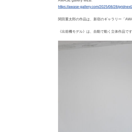
AWASE gallery WEB:
https://awase-gallery.com/2025/08/28/gridnex
関田重太郎の作品は、新宿のギャラリー「AWASE
《出前機モデル》は、自動で動く立体作品で