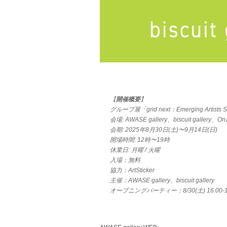
【
開催概要
】
グループ展「grid next：Emerging Artists 
会場: AWASE gallery、biscuit gallery、
会期: 2025年8月30日(土)〜9月14日(日)
開場時間: 12時〜19時
休業日: 月曜 / 火曜
入場：無料
協力：ArtSticker
主催：AWASE gallery、biscuit gallery
オープニングパーティー：8/30(土) 16:0