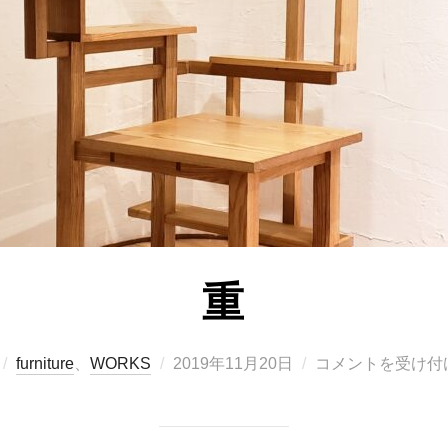
重
投
furniture
、
WORKS
2019年11月20日
コメントを受け付
稿
日: