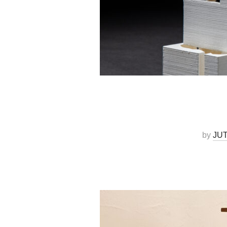
by
JU