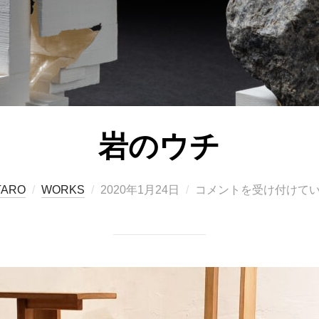
岩のウチ
投
TARO
WORKS
2020年1月24日
コメントを受け付けて
稿
日: